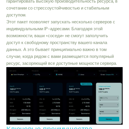
гарантировать высокую производительность ресурса, в
сочетании со стрессоустойчивостью и стабильным
доступом.
Этот пакет позволяет запускать несколько серверов с
индивидуальными IP-адресами. Благодаря этой
возможности, ваши «соседи» не смогут заполучить
доступ к свободному пространству вашего канала
данных. А это бывает принципиально важно в том
случае, когда рядом с вами размещается популярный
ресурс, засоряющий все доступные мощности сервера.