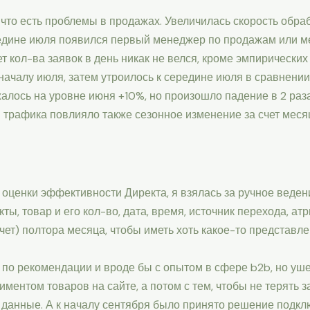
что есть проблемы в продажах. Увеличилась скорость обраб
редине июля появился первый менеджер по продажам или ме
 кол-ва заявок в день никак не велся, кроме эмпирических 
 началу июля, затем утроилось к середине июля в сравнении
ржалось на уровне июня +10%, но произошло падение в 2 раз
 трафика повлияло также сезонное изменение за счет месяц
оценки эффективности Директа, я взялась за ручное ведение
ты, товар и его кол-во, дата, время, источник перехода, атри
чет) полтора месяца, чтобы иметь хоть какое-то представле
по рекомендации и вроде бы с опытом в сфере b2b, но уше
иментом товаров на сайте, а потом с тем, чтобы не терять 
е данные. А к началу сентября было принято решение подклю