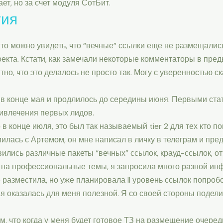
ет, но за счет модуля СотБит.
гия
то можно увидеть, что “вечные” ссылки еще не размещалис
екта. Кстати, как замечали некоторые комментаторы в пред
тно, что это делалось не просто так. Могу с уверенностью с
 в конце мая и продлилось до середины июня. Первыми ста
ривлечения первых лидов.
 конце июля, это был так называемый tier 2 для тех кто по
лась с Артемом, он мне написал в личку в телеграм и пред
вились различные пакеты “вечных” ссылок, крауд-ссылок, 
ь на профессиональные темы, я запросила много разной и
е разместила, но уже планировала II уровень ссылок попроб
 оказалась для меня полезной. Я со своей стороны подели
м, что когда у меня будет готовое ТЗ на размещение очеред