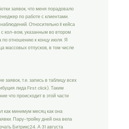
отки заявок, что меня порадовало
неджер по работе с клиентами.
наблюдений. Относительно II кейса
 с кол-вом, указанным во втором
а по отношению к концу июля. Я
а массовых отпусков, в том числе
 заявок, т.е. запись в таблицу всех
буция лида First click). Таким
ние что происходит в этой части
л как минимум месяц как она
заявки. Пару-тройку дней она вела
чать Битрикс24. А 31 августа