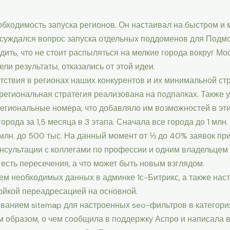
бходимость запуска регионов. Он настаивал на быстром и 
бсуждался вопрос запуска отдельных поддоменов для Подмо
дить, что не стоит распыляться на мелкие города вокруг Мо
ли результаты, отказались от этой идеи.
тствия в регионах наших конкурентов и их минимальной стр
а региональная стратегия реализована на подпапках. Также 
региональные номера, что добавляло им возможностей в эти
орода за 1,5 месяца в 3 этапа. Сначала все города до 1 млн.
 млн. до 500 тыс. На данный момент от ⅓ до 40% заявок при
консультации с коллегами по профессии и одним владельцем 
 есть пересечения, а что может быть новым взглядом.
ем необходимых данных в админке 1с-Битрикс, а также нас
ройкой переадресацией на основной.
анием sitemap для настроенных seo-фильтров в категория
 образом, о чем сообщила в поддержку Аспро и написала в