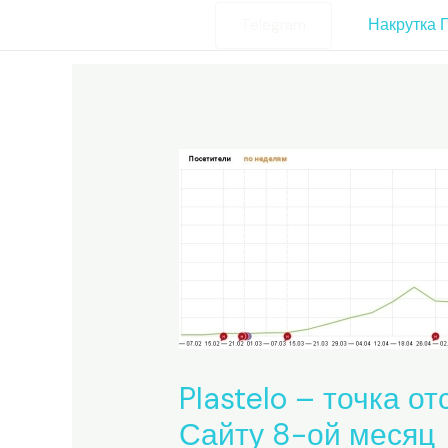
Skip
Post
Накрутка 
Telegram
to
navigation
content
Plastelo – точка о
Сайту 8-ой месяц