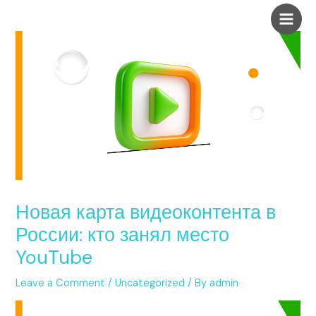
Skip
Post
Main
to
navigation
Men
content
Новая карта видеоконтента в
России: кто занял место
YouTube
Leave a Comment
/
Uncategorized
/ By
admin