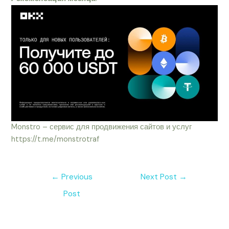
Monstro – сервис для продвижения сайтов и услуг
https://t.me/monstrotraf
←
Previous
Next Post
→
Post