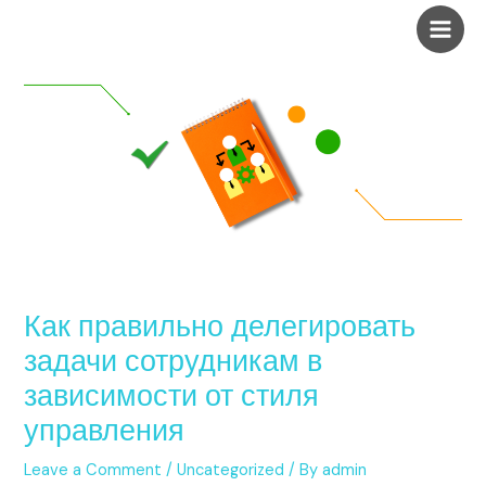
Skip
Post
Main
to
navigation
Men
content
Как правильно делегировать
задачи сотрудникам в
зависимости от стиля
управления
Leave a Comment
/
Uncategorized
/ By
admin