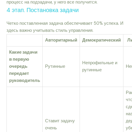
процесс на подзадачи, у него все получится.
4 этап. Постановка задачи
Четко поставленная задача обеспечивает 50% успеха. И
здесь важно учитывать стиль управления.
Авторитарный
Демократический
Л
Какие задачи
в первую
Непрофильные и
очередь
Рутинные
Не
рутинные
передает
руководитель
Ра
чт
сд
на
Ставит задачу
де
очень
уб