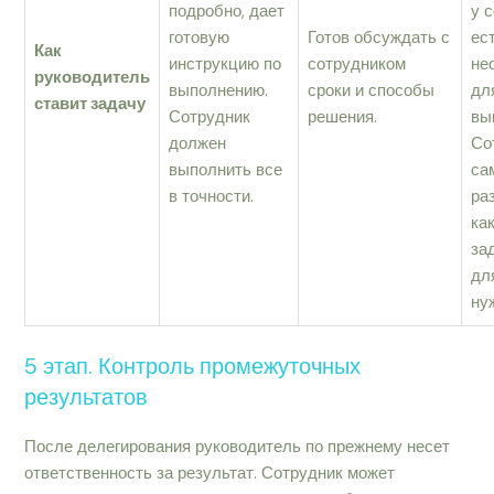
подробно, дает
у 
готовую
Готов обсуждать с
ес
Как
инструкцию по
сотрудником
не
руководитель
выполнению.
сроки и способы
дл
ставит задачу
Сотрудник
решения.
вы
должен
Со
выполнить все
са
в точности.
ра
ка
за
дл
ну
5 этап. Контроль промежуточных
результатов
После делегирования руководитель по прежнему несет
ответственность за результат. Сотрудник может