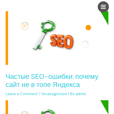
Skip
Post
Main
to
navigation
Men
content
Частые SEO-ошибки: почему
сайт не в топе Яндекса
Leave a Comment
/
Uncategorized
/ By
admin