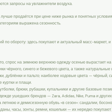
ются запросы на увлажнители воздуха.
а лучше продаётся при цене ниже рынка и понятных условия
атегориям выражена сезонность.
ий по обороту: здесь покупают и актуальный масс-маркет, 
то, спрос на зимнюю верхнюю одежду осенью вырастает на
 чёрного, синего и бежевого цвета, а также натуральные 
и, дублёнки и пальто; наиболее ходовые цвета — чёрный, с
 куртки и плащи.
тболки, брюки, рубашки, купальники и другие базовые позиц
дежде ушедших брендов — Zara, Adidas, Nike, Puma и других
летнюю и демисезонную обувь «в сезон»: сандалии, босонож
оданы, часы, зонты, ремни, кошельки — их нередко покупают 