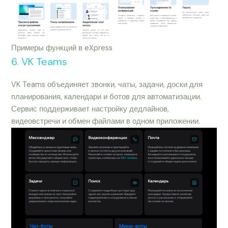
Примеры функций в eXpress
6. VK Teams
VK Teams объединяет звонки, чаты, задачи, доски для
планирования, календари и ботов для автоматизации.
Сервис поддерживает настройку дедлайнов,
видеовстречи и обмен файлами в одном приложении.