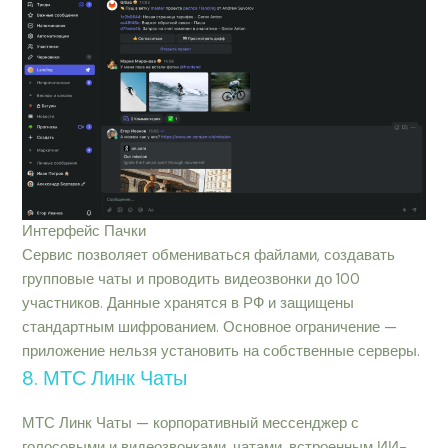
Интерфейс Пачки
Сервис позволяет обмениваться файлами, создавать
групповые чаты и проводить видеозвонки до 100
участников. Данные хранятся в РФ и защищены
стандартным шифрованием. Основное ограничение —
приложение нельзя установить на собственные серверы.
8. МТС Линк Чаты
МТС Линк Чаты — корпоративный мессенджер с
голосовыми и видеозвонками, чатами, встроенным ИИ-