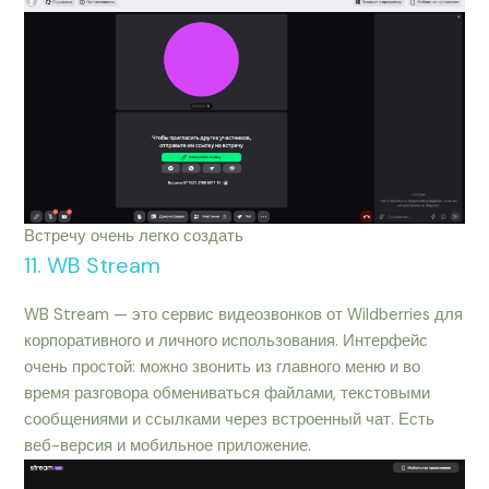
Встречу очень легко создать
11. WB Stream
WB Stream — это сервис видеозвонков от Wildberries для
корпоративного и личного использования. Интерфейс
очень простой: можно звонить из главного меню и во
время разговора обмениваться файлами, текстовыми
сообщениями и ссылками через встроенный чат. Есть
веб-версия и мобильное приложение.