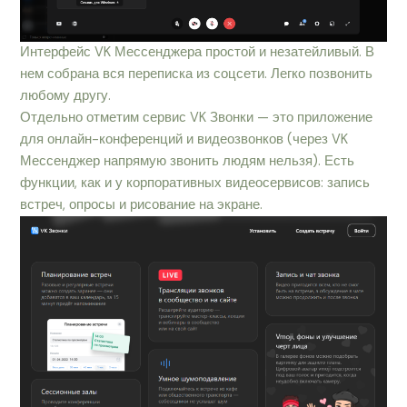
Интерфейс VK Мессенджера простой и незатейливый. В
нем собрана вся переписка из соцсети. Легко позвонить
любому другу.
Отдельно отметим сервис VK Звонки — это приложение
для онлайн-конференций и видеозвонков (через VK
Мессенджер напрямую звонить людям нельзя). Есть
функции, как и у корпоративных видеосервисов: запись
встреч, опросы и рисование на экране.