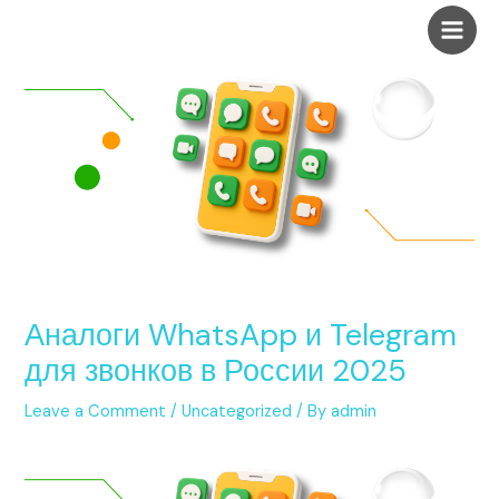
Skip
Post
Main
to
navigation
Men
content
Аналоги WhatsApp и Telegram
для звонков в России 2025
Leave a Comment
/
Uncategorized
/ By
admin