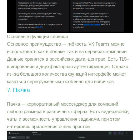
Основные функции сервиса
Основное преимущество — гибкость. VK Teams можно
использовать как в облаке, так и на серверах компании.
Данные хранятся в российских дата-центрах. Есть TLS-
шифрование и двухфакторная аутентификация. Однако
из-за большого количества функций интерфейс может
казаться перегруженным, особенно для новичков.
7. Пачка
Пачка — корпоративный мессенджер для компаний
любого размера в различных сферах. Есть видеозвонки,
чаты и возможность управления задачами, при этом
интерфейс приложения очень простой.