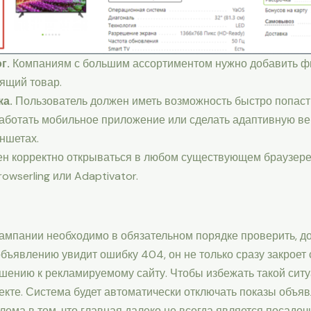
г.
Компаниям с большим ассортиментом нужно добавить фи
ящий товар.
ка.
Пользователь должен иметь возможность быстро попасть
ботать мобильное приложение или сделать адаптивную вер
ншетах.
н корректно открываться в любом существующем браузере
owserling или Adaptivator.
ампании необходимо в обязательном порядке проверить, до
бъявлению увидит ошибку 404, он не только сразу закроет 
шению к рекламируемому сайту. Чтобы избежать такой сит
кте. Система будет автоматически отключать показы объявл
лема в том, что главная далеко не всегда является посадоч