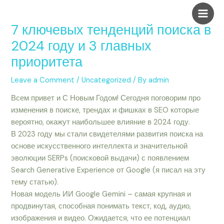
Skip
Post
Main
to
navigation
7 ключевых тенденций поиска в
Men
content
2024 году и 3 главных
приоритета
Leave a Comment
/
Uncategorized
/ By
admin
Всем привет и С Новым Годом! Сегодня поговорим про
изменения в поиске, трендах и фишках в SEO которые
вероятно, окажут наибольшее влияние в 2024 году.
В 2023 году мы стали свидетелями развития поиска на
основе искусственного интеллекта и значительной
эволюции SERPs (поисковой выдачи) с появлением
Search Generative Experience от Google (я писал на эту
тему статью).
Новая модель ИИ Google Gemini – самая крупная и
продвинутая, способная понимать текст, код, аудио,
изображения и видео. Ожидается, что ее потенциал